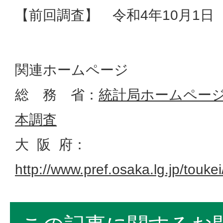
【前回調査】 令和4年10月1日
関連ホームページ
総 務 省：
統計局ホームページ
本調査
大 阪 府：
http://www.pref.osaka.lg.jp/touk