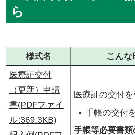
ら
様式名
こんな
医療証交付
（更新）申請
医療証の交付を
書(PDFファイ
手帳の交付
ル:369.3KB)
羽曳野市に
手帳等必要書類
記入例(PDFフ