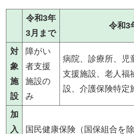
令和3年
令和3
3月まで
対
障がい
病院、診療所、児
象
者支援
支援施設、老人福
施
施設の
設、介護保険特定
設
み
加
入
国民健康保険（国保組合を