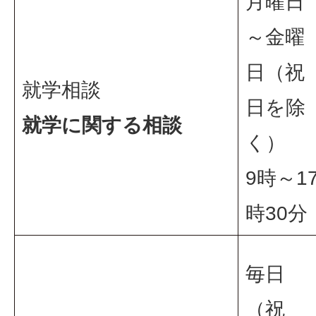
月曜日
～金曜
日（祝
就学相談
日を除
就学に関する相談
く）
9時～1
時30分
毎日
（祝