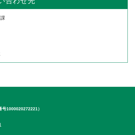
い合わせ先
護課
せ
号1000020272221）
1