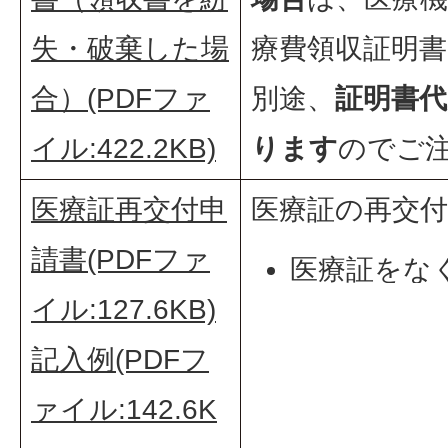
失・破棄した場
療費領収証明
合）(PDFファ
別途、
証明書
イル:422.2KB)
ります
のでご
医療証再交付申
医療証の再交
請書(PDFファ
医療証をな
イル:127.6KB)
たとき
記入例(PDFフ
ァイル:142.6K