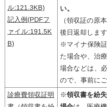
ル:121.3KB)
い。
入院時の食
記入例(PDFフ
（領収証の原
き
ァイル:191.5K
後日返却しま
B)
※マイナ保険
た場合や、治
場合などは、
ので、事前に
診療費領収証明
※
領収書を紛
書（領収書を紛
場合
は、医療