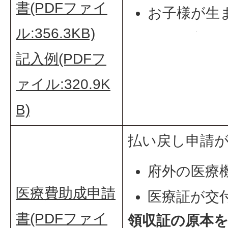
書(PDFファイ
お子様が生
ル:356.3KB)
羽曳野市に
記入例(PDFフ
たとき
ァイル:320.9K
B)
払い戻し申請
府外の医療
医療費助成申請
医療証が交
書(PDFファイ
領収証の原本
とき