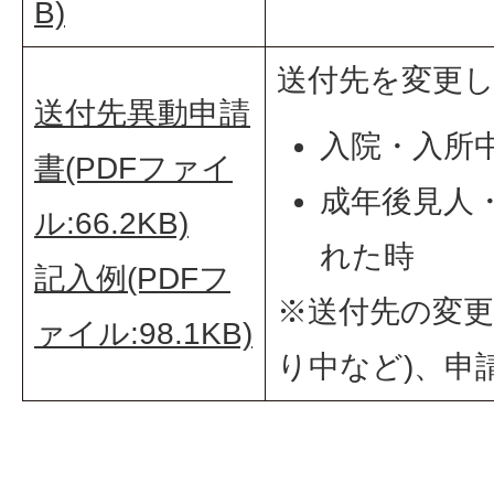
B)
送付先を変更
送付先異動申請
入院・入所
書(PDFファイ
成年後見人
ル:66.2KB)
れた時
記入例(PDFフ
※送付先の変更
ァイル:98.1KB)
り中など)、申