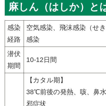
麻しん（はしか）と
感染
空気感染、飛沫感染（せ
経路
感染
潜伏
10-12日間
期間
【カタル期】
38℃前後の発熱、咳、鼻
邪症状