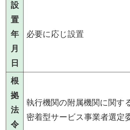
設
置
年
必要に応じ設置
月
日
根
拠
執行機関の附属機関に関す
法
密着型サービス事業者選定
令