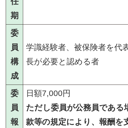
任
期
委
員
学識経験者、被保険者を代
構
長が必要と認める者
成
委
日額7,000円
員
ただし委員が公務員である
報
款等の規定により、報酬を