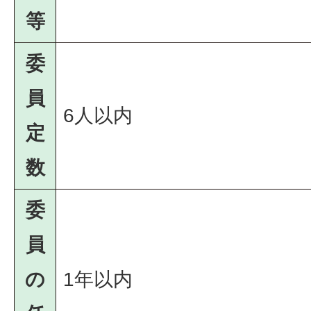
等
委
員
6人以内
定
数
委
員
の
1年以内