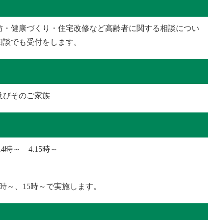
防・健康づくり・住宅改修など高齢者に関する相談につい
相談でも受付をします。
及びそのご家族
14
時～ 4.
15
時～
時～
、
15
時～
で実施します。