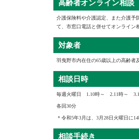
高齢者オンライン相談
介護保険料や介護認定、また介護予
て、市窓口電話と併せてオンライン
対象者
羽曳野市内在住の
65
歳以上の高齢者
相談日時
毎週
火曜日 1.
10
時～ 2.
11
時～ 3.
各回
30
分
＊令和
5
年
3
月は、
3
月
28
日火曜日に
14
相談手続き