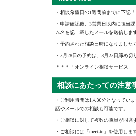
・相談希望日の
1
週間前までに下記
・申請確認後、
3
営業日以内に担当課
ム名を記 載したメールを送信しま
・予約された相談日時になりました
・
3
月
28
日の予約は、
3
月
23
日締め切
＊＊＊「オンライン相談サービス」
相談にあたっての注意
・ご利用時間は
1
人
30
分となっていま
話やメールでの相談も可能です。
・ご相談に対して複数の職員が同席
・ご相談には「
meet-in
」を使用しま