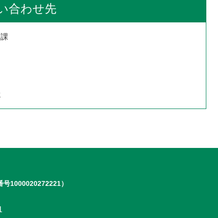
い合わせ先
護課
せ
号1000020272221）
1