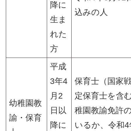
降に
込みの人
生ま
れた
方
平成
3年4
保育士（国家
月2
定保育士を含
幼稚園教
日以
稚園教諭免許
諭・保育
降に
いるか、令和4