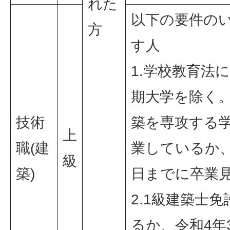
れた
以下の要件の
方
す人
1.学校教育法
期大学を除く
技術
築を専攻する
上
職(建
業しているか、
級
築)
日までに卒業
2.1級建築士
るか、令和4年