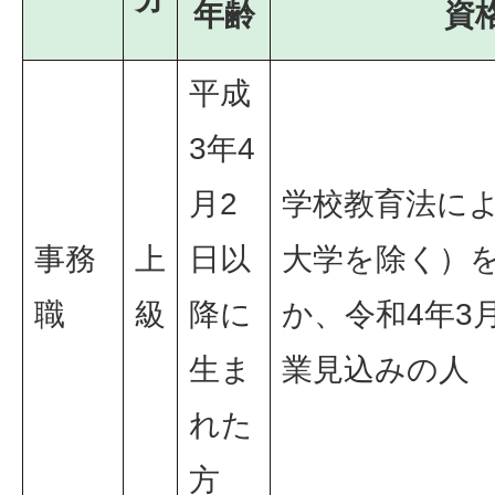
年齢
資
平成
3年4
月2
学校教育法に
事務
上
日以
大学を除く）
職
級
降に
か、令和4年3
生ま
業見込みの人
れた
方