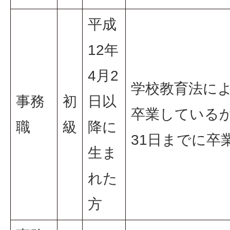
平成
12年
4月2
学校教育法に
事務
初
日以
卒業しているか
職
級
降に
31日までに卒
生ま
れた
方