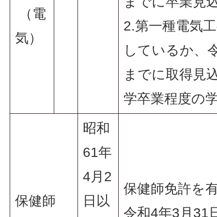
までに卒業見
（電
2.第一種電気
気）
しているか、令
までに取得見
学卒業程度の
昭和
61年
4月2
保健師免許を
保健師
日以
令和4年3月3