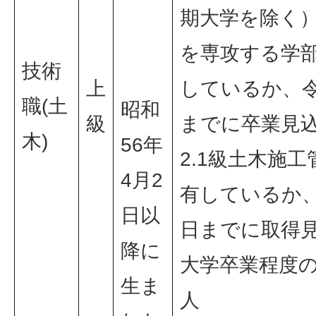
期大学を除く
を専攻する学
技術
上
しているか、令
職(土
昭和
級
までに卒業見
木)
56年
2.1級土木施
4月2
有しているか、
日以
日までに取得
降に
大学卒業程度
生ま
人