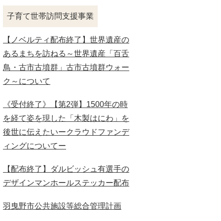
子育て世帯訪問支援事業
【ノベルティ配布終了】世界遺産の
あるまちを訪ねる～世界遺産「百舌
鳥・古市古墳群」古市古墳群ウォー
ク～について
《受付終了》【第2弾】1500年の時
を経て姿を現した「木製はにわ」を
後世に伝えたいークラウドファンデ
ィングについてー
【配布終了】ダルビッシュ有選手の
デザインマンホールステッカー配布
羽曳野市公共施設等総合管理計画