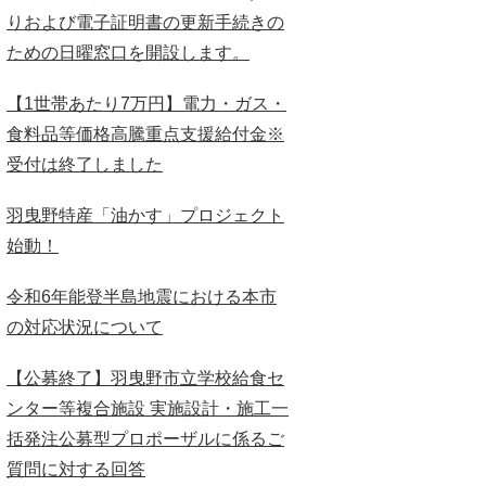
りおよび電子証明書の更新手続きの
ための日曜窓口を開設します。
【1世帯あたり7万円】電力・ガス・
食料品等価格高騰重点支援給付金※
受付は終了しました
羽曳野特産「油かす」プロジェクト
始動！
令和6年能登半島地震における本市
の対応状況について
【公募終了】羽曳野市立学校給食セ
ンター等複合施設 実施設計・施工一
括発注公募型プロポーザルに係るご
質問に対する回答