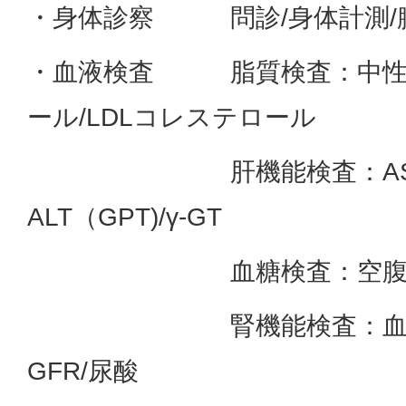
・身体診察 問診/身体計測/腹
・血液検査 脂質検査：中性脂
ール/LDLコレステロール
肝機能検査：AST（
ALT（GPT)/γ-GT
血糖検査：空腹時血糖/
腎機能検査：血清クレ
GFR/尿酸