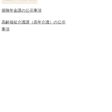
保険年金課の公示事項
高齢福祉介護課（高年介護）の公示
事項