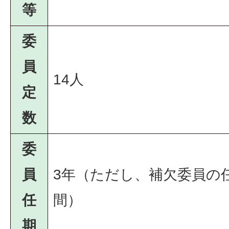
等
委
員
14人
定
数
委
員
3年（ただし、補欠委員の
任
間）
期