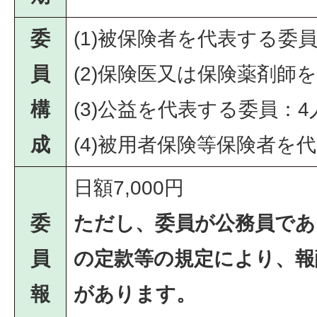
委
(1)被保険者を代表する委員
員
(2)保険医又は保険薬剤師
構
(3)公益を代表する委員：4
成
(4)被用者保険等保険者を
日額7,000円
委
ただし、委員が公務員であ
員
の定款等の規定により、報
報
があります。