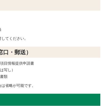
当
付してください。
窓口・郵送）
査項目情報提供申請書
合は写し）
る書類
合は省略が可能です。