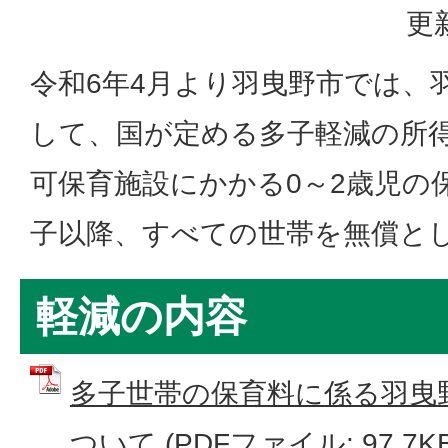
更
令和6年4月より羽曳野市では、
して、国が定める多子軽減の所
可保育施設にかかる0～2歳児の
子以降、すべての世帯を無償と
軽減の内容
多子世帯の保育料に係る羽曳
ついて (PDFファイル: 97.7KB