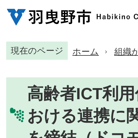
現在のページ
ホーム
組織
高齢者ICT利
おける連携に
を締結（ドコ