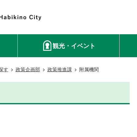
観光・イベント
探す
政策企画部
政策推進課
附属機関