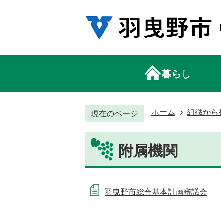
暮らし
ホーム
組織から
現在のページ
附属機関
羽曳野市総合基本計画審議会