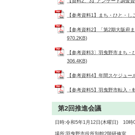
【資料2、3】アンケート調査資料等 
【参考資料1】まち・ひと・しごと創
【参考資料2】「第2期大阪府ま
970.2KB)
【参考資料3〕羽曳野市まち・ひ
306.4KB)
【参考資料4】年間スケジュール（案）
【参考資料5】羽曳野市転入・転出
第2回推進会議
日時:令和5年1月12日(木曜日) 10時
場所:羽曳野市役所別館2階研修室