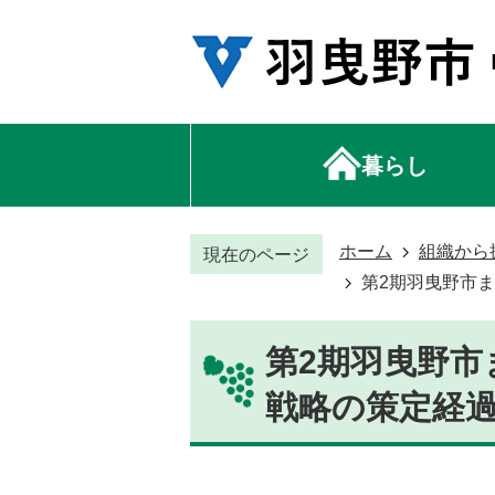
暮らし
ホーム
組織から
現在のページ
第2期羽曳野市
第2期羽曳野市
戦略の策定経