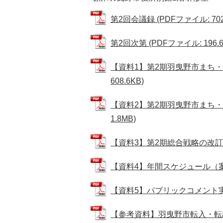
第2回会議録 (PDFファイル: 702
第2回次第 (PDFファイル: 196.6
【資料1】第2期羽曳野市まち・
608.6KB)
【資料2】第2期羽曳野市まち・
1.8MB)
【資料3】第2期総合戦略の改訂の視点
【資料4】年間スケジュール（案） (
【資料5】パブリックコメント実施要
【参考資料】羽曳野市転入・転出者ア