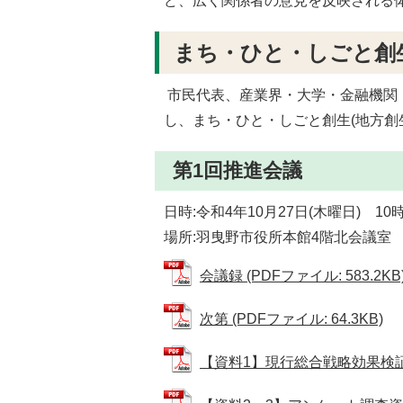
ど、広く関係者の意見を反映される
まち・ひと・しごと創
市民代表、産業界・大学・金融機関
し、まち・ひと・しごと創生(地方創
第1回推進会議
日時:令和4年10月27日(木曜日) 10
場所:羽曳野市役所本館4階北会議室
会議録 (PDFファイル: 583.2KB
次第 (PDFファイル: 64.3KB)
【資料1】現行総合戦略効果検証 (P