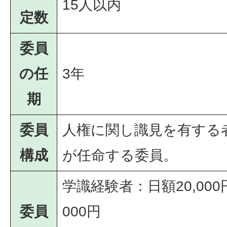
15人以内
定数
委員
の任
3年
期
委員
人権に関し識見を有する
構成
が任命する委員。
学識経験者：日額20,00
委員
000円