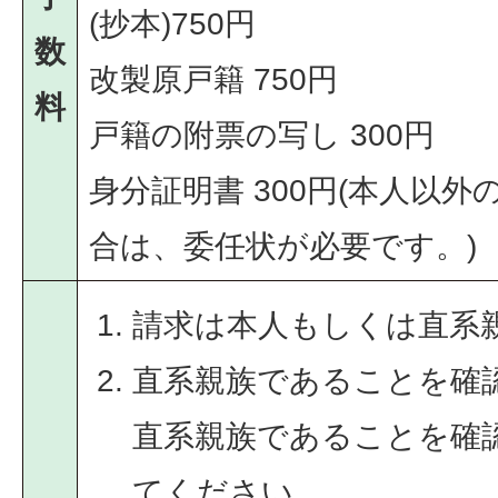
(抄本)750円
数
改製原戸籍 750円
料
戸籍の附票の写し 300円
身分証明書 300円(本人以
合は、委任状が必要です。)
請求は本人もしくは直系
直系親族であることを確
直系親族であることを確
てください。