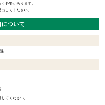
行う必要があります。
提出してください。
口について
護課
当
付してください。