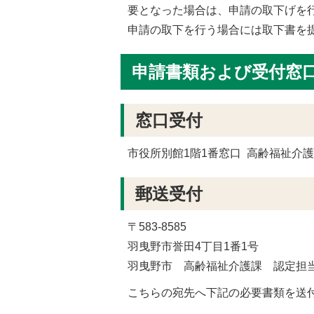
要となった場合は、申請の取下げを
申請の取下を行う場合には取下書を
申請書類および受付窓
窓口受付
市役所別館1階1番窓口 高齢福祉介
郵送受付
〒583-8585
羽曳野市誉田4丁目1番1号
羽曳野市 高齢福祉介護課 認定担
こちらの宛先へ下記の必要書類を送