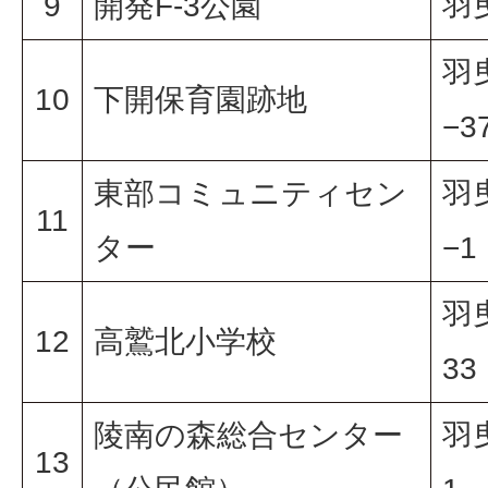
9
開発F-3公園
羽
羽
10
下開保育園跡地
−3
東部コミュニティセン
羽
11
ター
−1
羽
12
高鷲北小学校
33
陵南の森総合センター
羽
13