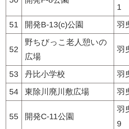
1
51
開発B-13(c)公園
羽曳
野ちびっこ老人憩いの
52
羽
広場
53
丹比小学校
羽
54
東除川廃川敷広場
羽
羽
55
開発C-11公園
9