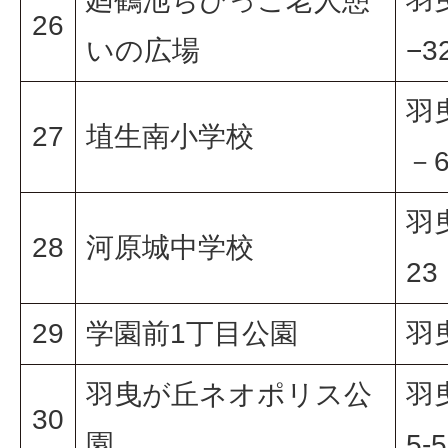
廻鶴池ちびっこ老人憩
羽
26
いの広場
−3
羽
27
埴生南小学校
－
羽
28
河原城中学校
23
29
学園前1丁目公園
羽
羽曳が丘ネオポリス公
羽
30
園
5-