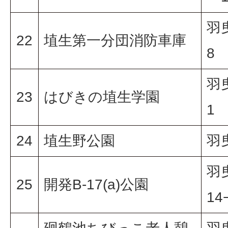
羽
22
埴生第一分団消防車庫
8
羽
23
はびきの埴生学園
1
24
埴生野公園
羽
羽
25
開発B-17(a)公園
14