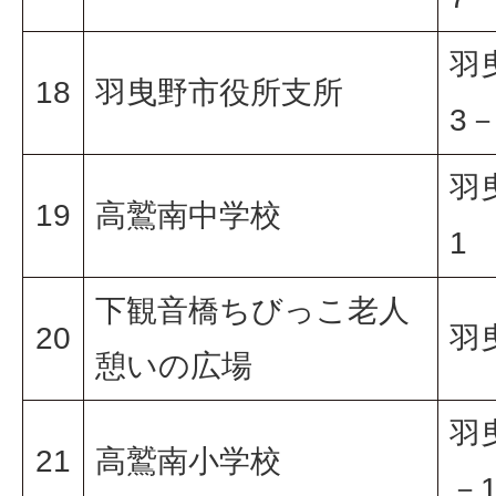
羽
18
羽曳野市役所支所
3－
羽
19
高鷲南中学校
1
下観音橋ちびっこ老人
20
羽
憩いの広場
羽
21
高鷲南小学校
－