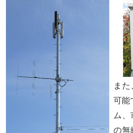
また
可能
ム、
の無