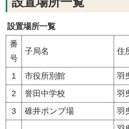
設置場所一覧
設置場所一覧
番
子局名
住
号
1
市役所別館
羽
2
誉田中学校
羽曳
3
碓井ポンプ場
羽
羽