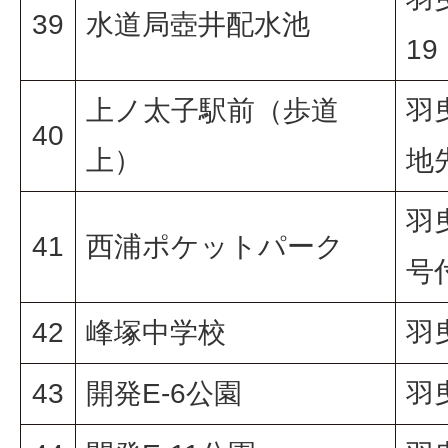
39
水道局壺井配水池
19
上ノ太子駅前（歩道
羽
40
上）
地
羽曳
41
西浦ポケットパーク
号
42
峰塚中学校
羽
43
開発E-6公園
羽