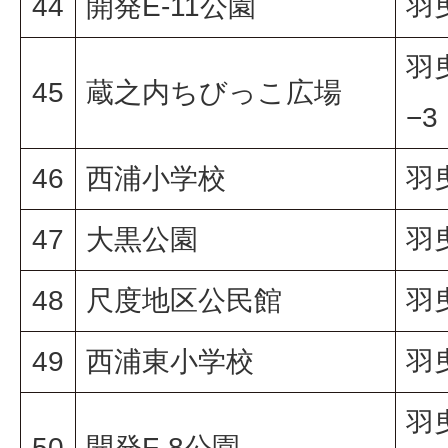
44
開発E-11公園
羽
羽
45
蔵之内ちびっこ広場
−3
46
西浦小学校
羽
47
大黒公園
羽
48
尺度地区公民館
羽
49
西浦東小学校
羽
羽
50
開発F-8公園