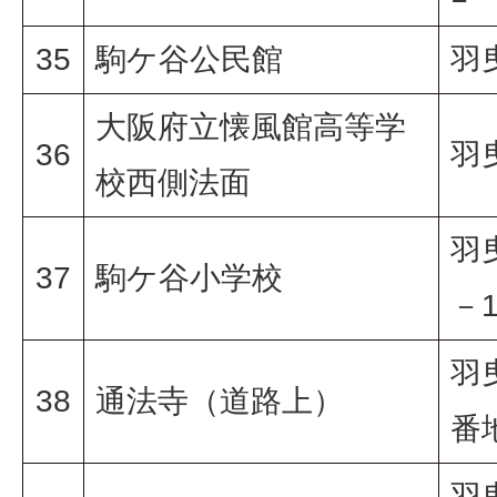
35
駒ケ谷公民館
羽
大阪府立懐風館高等学
36
羽
校西側法面
羽
37
駒ケ谷小学校
－
羽
38
通法寺（道路上）
番
羽