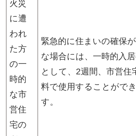
火災
に遭
われ
緊急的に住まいの確保が
た方
な場合には、一時的入居
の一
として、2週間、市営住
時的
料で使用することがで
な市
す。
営住
宅の