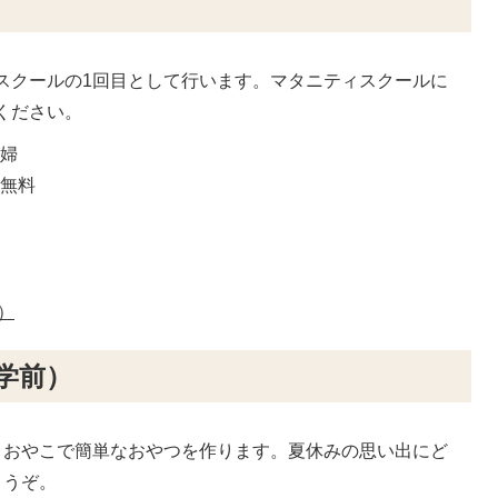
キング
スクールの1回目として行います。マタニティスクールに
ください。
妊婦
：無料
）
学前）
おやこで簡単なおやつを作ります。夏休みの思い出にど
うぞ。