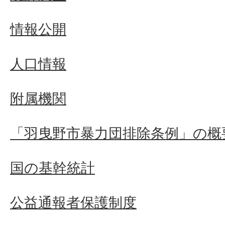
情報公開
人口情報
附属機関
「羽曳野市暴力団排除条例」の概
国の基幹統計
公益通報者保護制度