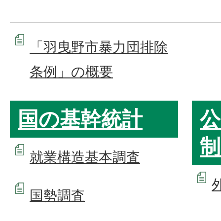
「羽曳野市暴力団排除
条例」の概要
国の基幹統計
公
制
就業構造基本調査
国勢調査