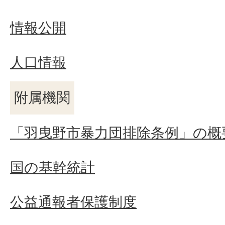
情報公開
人口情報
附属機関
「羽曳野市暴力団排除条例」の概
国の基幹統計
公益通報者保護制度