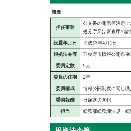
概要
公文書の開示等決定に
担任事務
処分庁又は審査庁の諮
設置年月日
平成13年4月1日
根拠法令等
羽曳野市情報公開条例
委員定数
5人
委員の任期
2年
委員構成
情報公開制度に関し識
委員報酬
日額20,000円
担当
総務部総務課法規・総務担
根拠法令等