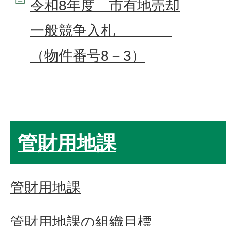
令和8年度 市有地売却
一般競争入札
（物件番号8－3）
管財用地課
管財用地課
管財用地課の組織目標