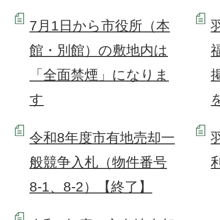
7月1日から市役所（本
館・別館）の敷地内は
「全面禁煙」になりま
す
令和8年度市有地売却一
般競争入札（物件番号
8-1、8-2）【終了】