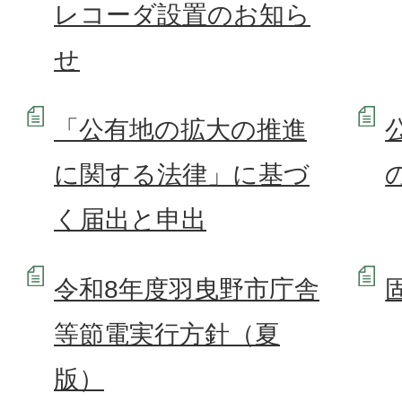
レコーダ設置のお知ら
せ
「公有地の拡大の推進
に関する法律」に基づ
く届出と申出
令和8年度羽曳野市庁舎
等節電実行方針（夏
版）