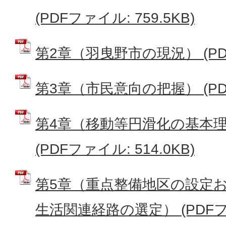
(PDFファイル: 759.5KB)
第2章（羽曳野市の現況） (PDF
第3章（市民意向の把握） (PDFフ
第4章（移動等円滑化の基本
(PDFファイル: 514.0KB)
第5章（重点整備地区の設定
生活関連経路の選定） (PDFファ