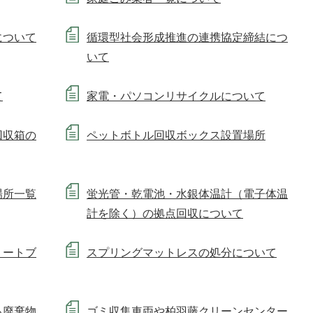
について
循環型社会形成推進の連携協定締結につ
いて
て
家電・パソコンリサイクルについて
回収箱の
ペットボトル回収ボックス設置場所
場所一覧
蛍光管・乾電池・水銀体温計（電子体温
計を除く）の拠点回収について
リートブ
スプリングマットレスの処分について
る廃棄物
ゴミ収集車両や柏羽藤クリーンセンター