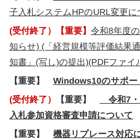
子入札システムHPのURL変更に
(受付終了）【重要】
令和8年度
知らせ) (「経営規模等評価結果
知書」(写し)の提出)(PDFファイル:
【重要】
Windows10
のサポー
(受付終了）
【重要】
令和7・
入札参加資格審査申請について
【重要】
機器リプレース対応に