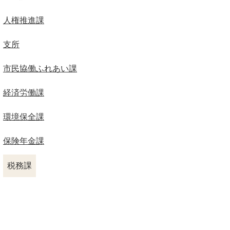
人権推進課
支所
市民協働ふれあい課
経済労働課
環境保全課
保険年金課
税務課