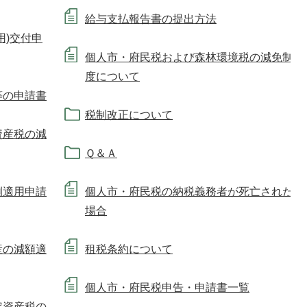
給与支払報告書の提出方法
用)交付申
個人市・府民税および森林環境税の減免制
度について
等の申請書
税制改正について
資産税の減
Ｑ＆Ａ
例適用申請
個人市・府民税の納税義務者が死亡された
場合
産の減額適
租税条約について
個人市・府民税申告・申請書一覧
定資産税の