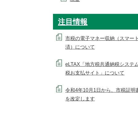
注目情報
市税の電子マネー収納（スマー
済）について
eLTAX「地方税共通納税システ
税お支払サイト」について
令和4年10月1日から、市税証明
を改定します