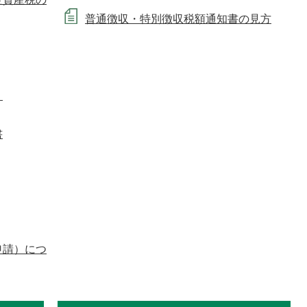
普通徴収・特別徴収税額通知書の見方
）
書
申請）につ