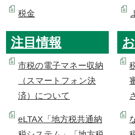
税金
注目情報
お
市税の電子マネー収納
（スマートフォン決
済）について
eLTAX「地方税共通納
税システム」「地方税