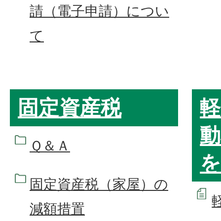
請（電子申請）につい
て
固定資産税
軽
動
Ｑ＆Ａ
を
固定資産税（家屋）の
減額措置